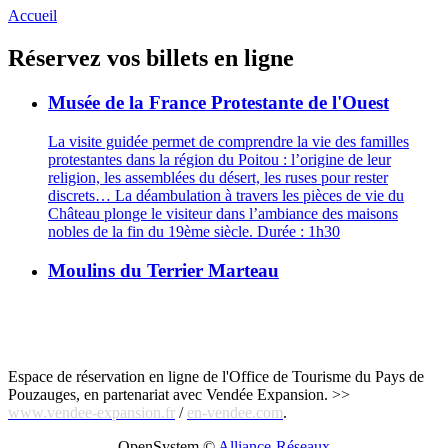
Accueil
Réservez vos billets en ligne
Musée de la France Protestante de l'Ouest
La visite guidée permet de comprendre la vie des familles
protestantes dans la région du Poitou : l’origine de leur
religion, les assemblées du désert, les ruses pour rester
discrets… La déambulation à travers les pièces de vie du
Château plonge le visiteur dans l’ambiance des maisons
nobles de la fin du 19ème siècle. Durée : 1h30
Moulins du Terrier Marteau
Espace de réservation en ligne de l'Office de Tourisme du Pays de
Pouzauges, en partenariat avec Vendée Expansion. >>
www.vendee-expansion.fr
/
en-vendee.com
.
OpenSystem ©
Alliance-Réseaux