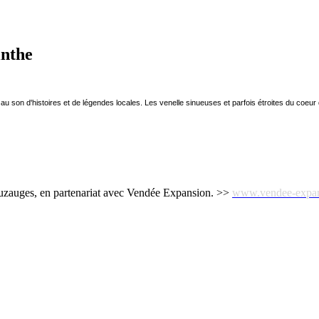
inthe
au son d'histoires et de légendes locales. Les venelle sinueuses et parfois étroites du coeur de
ouzauges, en partenariat avec Vendée Expansion. >>
www.vendee-expan