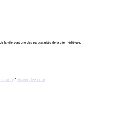
 la ville sont une des particularités de la cité médiévale.
sion.fr
/
en-vendee.com
.